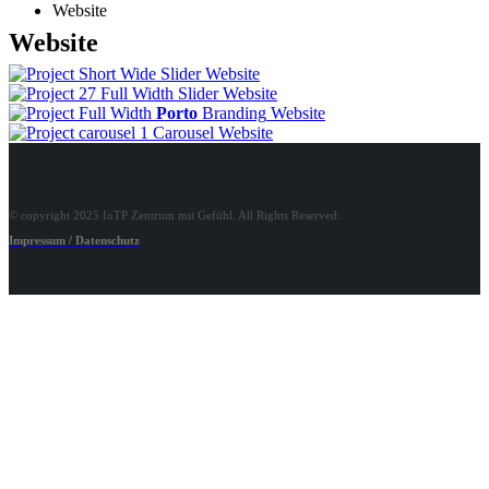
Website
Website
Wide Slider
Website
Full Width Slider
Website
Porto
Branding
Website
Carousel
Website
© copyright 2025 IoTP Zentrum mit Gefühl. All Rights Reserved.
Impressum / Datenschutz